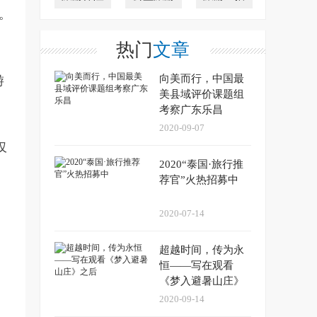
。
热门
文章
向美而行，中国最
游
美县域评价课题组
考察广东乐昌
2020-09-07
仅
2020“泰国·旅行推
荐官”火热招募中
2020-07-14
超越时间，传为永
恒——写在观看
《梦入避暑山庄》
、
之后
2020-09-14