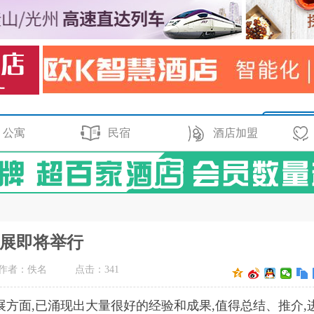
公寓
民宿
酒店加盟
果展即将举行
作者：佚名
点击：
341
展方面,已涌现出大量很好的经验和成果,值得总结、推介,