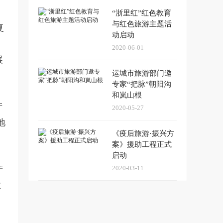
“浙里红”红色教育
与红色旅游主题活
复
动启动
。
2020-06-01
展
运城市旅游部门邀
专家“把脉”朝阳沟
和岚山根
产
2020-05-27
地
《疫后旅游·振兴方
案》援助工程正式
启动
产
2020-03-11
业