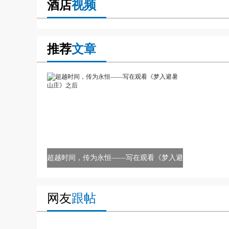
酒店
视频
推荐
文章
超越时间，传为永恒——写在观看《梦入避
暑山庄》之后
网友
跟帖