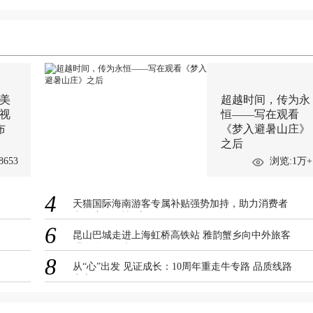
之美
超越时间，传为永
意视
恒——写在观看
布
《梦入避暑山庄》
之后
8653
浏览:1万+
4
天猫国际海南游客专属补贴强势加持，助力消费者
出游度假尽情“浪”
6
昆山巴城走进上海虹桥高铁站 雅韵蟹乡向中外旅客
唱响优雅江南
8
从“心”出发 见证成长：10周年重走牛专路 品质线路
安心游