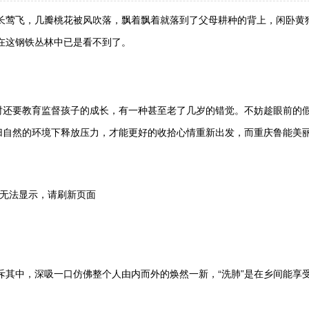
长莺飞，几瓣桃花被风吹落，飘着飘着就落到了父母耕种的背上，闲卧黄
在这钢铁丛林中已是看不到了。
同时还要教育监督孩子的成长，有一种甚至老了几岁的错觉。不妨趁眼前的
回归自然的环境下释放压力，才能更好的收拾心情重新出发，而重庆鲁能美
斥其中，深吸一口仿佛整个人由内而外的焕然一新，“洗肺”是在乡间能享