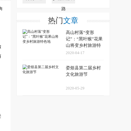
狗
路
热门
文章
高山村落“变形
记”：“黑叶猴”花果
山将变乡村旅游特
假
色地
2020-04-17
丽
娄烦县第二届乡村
文化旅游节
2020-05-29
受