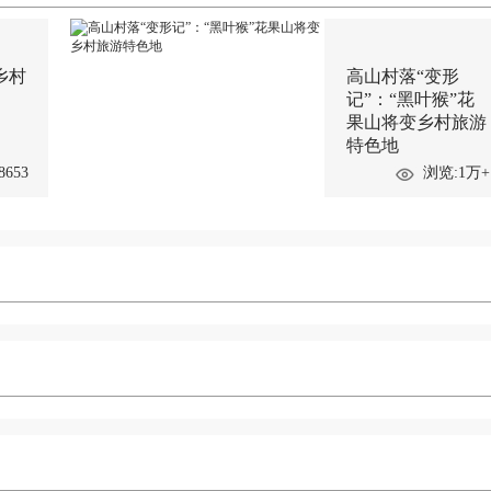
乡村
高山村落“变形
记”：“黑叶猴”花
果山将变乡村旅游
特色地
8653
浏览:1万+