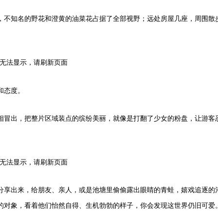
，不知名的野花和澄黄的油菜花占据了全部视野；远处房屋几座，周围散
。
和态度。
相冒出，把整片区域装点的缤纷美丽，就像是打翻了少女的粉盘，让游客
分享出来，给朋友、亲人，或是池塘里偷偷露出眼睛的青蛙，嬉戏追逐的
的对象，看着他们怡然自得、生机勃勃的样子，你会发现这世界仍旧可爱