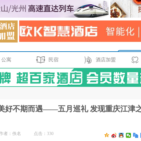
公寓
民宿
酒店加盟
与美好不期而遇——五月巡礼 发现重庆江津
作者：佚名
点击：
330