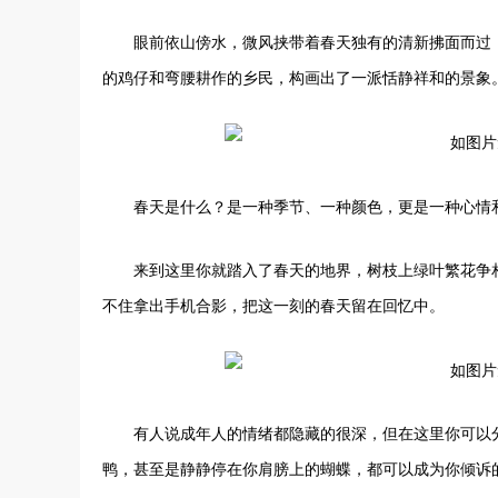
眼前依山傍水，微风挟带着春天独有的清新拂面而过
的鸡仔和弯腰耕作的乡民，构画出了一派恬静祥和的景象
春天是什么？是一种季节、一种颜色，更是一种心情
来到这里你就踏入了春天的地界，树枝上绿叶繁花争
不住拿出手机合影，把这一刻的春天留在回忆中。
有人说成年人的情绪都隐藏的很深，但在这里你可以
鸭，甚至是静静停在你肩膀上的蝴蝶，都可以成为你倾诉