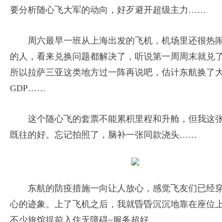
要分析随心飞大军的动向，好歹避开超级主力……
周六最早一班从上海出发的飞机，机场里还很热
的人，看来兑换问题都解决了，听说第一周周末就兑了6
所以拉萨三亚这类地方过一阵再说吧，估计东航换了大
GDP……
这个随心飞的套票不能累积里程和升舱，但我这
既往的好。忘记拍照了，脑补一张同款浇头……
东航的防疫措施一向让人放心，感觉飞友们已经
心的迹象。上了飞机之后，我就昏昏沉沉地靠在座位
不少旅馆提前入住无障碍~服务超好。