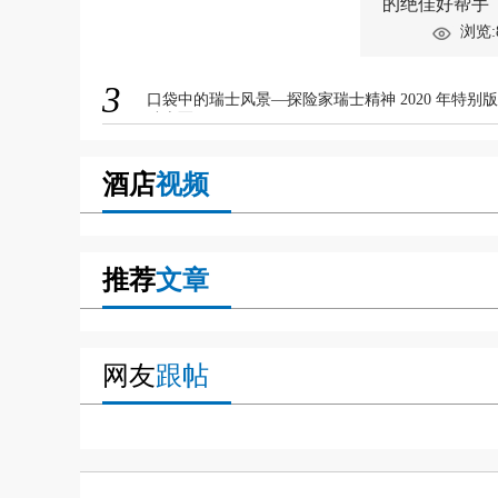
的绝佳好帮手
浏览:
3
口袋中的瑞士风景—探险家瑞士精神 2020 年特别版
瑞士军刀
酒店
视频
推荐
文章
网友
跟帖