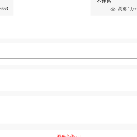
不迷路
8653
浏览:1万+
商务合作qq：