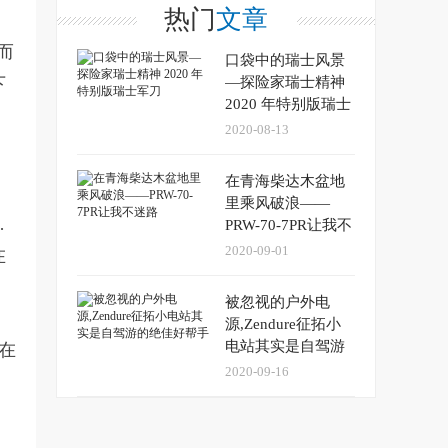
热门
文章
而
口袋中的瑞士风景
下
—探险家瑞士精神
2020 年特别版瑞士
军刀
2020-08-13
在青海柴达木盆地
里乘风破浪——
…
PRW-70-7PR让我不
迷路
2020-09-01
在
被忽视的户外电
源,Zendure征拓小
电站其实是自驾游
在
的绝佳好帮手
2020-09-16