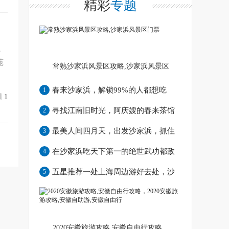
精彩
专题
，
苑
常熟沙家浜风景区攻略,沙家浜风景区
门票
春来沙家浜，解锁99%的人都想吃
1
1
的“最乡愁”土灶饭
寻找江南旧时光，阿庆嫂的春来茶馆
2
就在这里！
最美人间四月天，出发沙家浜，抓住
3
春天的尾巴！
在沙家浜吃天下第一的绝世武功都敌
4
不过的地道美食
五星推荐一处上海周边游好去处，沙
5
家浜湿地芦苇荡
2020安徽旅游攻略,安徽自由行攻略，