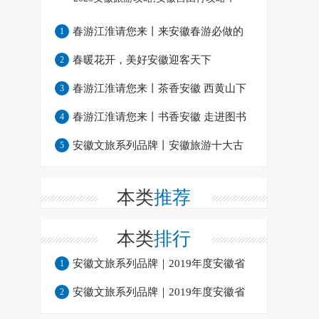
2020安徽旅游攻略,安徽自助游,安徽自
春游江淮请您来丨来安徽春游必做的
1
由行
几件温柔小事
春暖花开，美好安徽迎客天下
2
春游江淮请您来丨茶香安徽 西黄山下
3
饮硒茶，饮罢再尝富硒宴
春游江淮请您来丨书香安徽 走进图书
4
馆了解一座城
安徽文旅系列品牌丨安徽旅游十大古
5
村镇【上】
本类
推荐
本类
排行
安徽文旅系列品牌｜2019年度安徽省
1
百佳农家乐：宣城篇
安徽文旅系列品牌｜2019年度安徽省
2