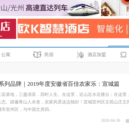
公寓
民宿
酒店加盟
系列品牌｜2019年度安徽省百佳农家乐：宣城篇
二亩菜地，三盏清茶，四时人生。在这里，近山近水近楼台；在这里
生态。踏遍青山人未老，农家风景这边独好！宣城宣州区文苑山庄文
市宣州区，与中国文房四..
2020-04-30