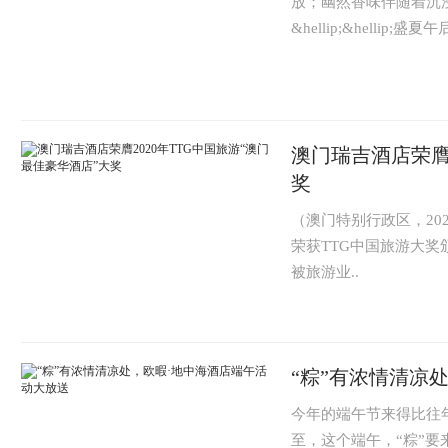
放；幽然香味伴随着沉
&hellip;&hellip;盛夏
澳门瑞吉酒店荣膺2
奖
（澳门特别行政区，20
荣获TTG中国旅游大奖
被旅游业..
​“粽”有浓情清
今年的端午节来得比往
至，这个端午，“粽”