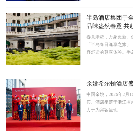
半岛酒店集团于全
品味盎然春意 共
春意渐浓，万象更新。
「半岛春日逸享之旅」
容舒适的尊享体验。半岛
余姚希尔顿酒店
中国余姚，2026年2
宾。酒店坐落于浙江省
力于为宾客呈现..