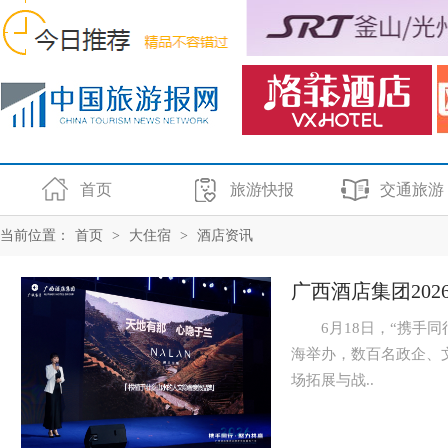
首页
旅游快报
交通旅游
当前位置：
首页
>
大住宿
>
酒店资讯
广西酒店集团20
6月18日，“携手同行
海举办，数百名政企、
场拓展与战..