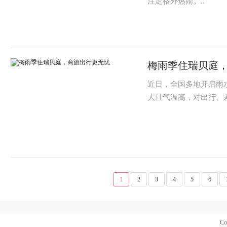
注定格外热闹。..
梅雨季住瑞贝庭
近日，全国多地开启雨水
大且气温高，对出行、
1
2
3
4
5
6
Co