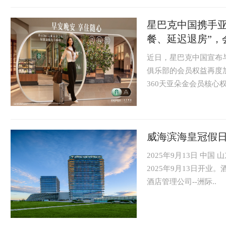
星巴克中国携手亚
餐、延迟退房”，
近日，星巴克中国宣布
俱乐部的会员权益再度
360天亚朵金会员核心权
威海滨海皇冠假
2025年9月13日 中
2025年9月13日开
酒店管理公司--洲际..